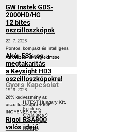
GW Instek GDS-
2000HD/HG
12 bites
oszcilloszkópok
22. 7. 2026
Pontos, kompakt és intelligens
Akár 53%-os
Az összes hír megtekintése
megtakarítás
a Keysight HD3
oszcilloszkópokra!
Gyors Kapcsolat
19. 6. 2026
20% kedvezmény az
H TEST Hungary Kft.
oszcilloszkópra + két
Koroknay
INGYENES opció
Gyula utca 9.
Rigol RSA800
9027, Győr
valós idejű
Hungary