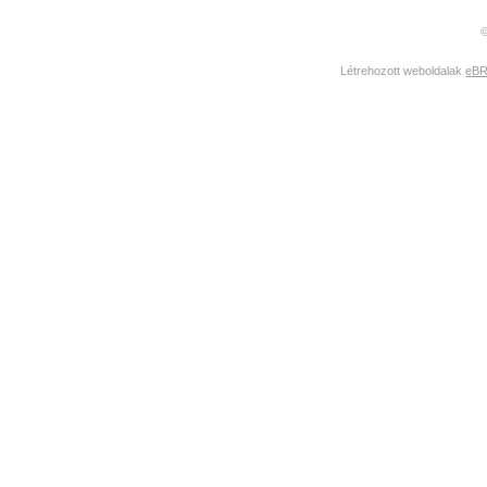
©
Létrehozott weboldalak
eBR