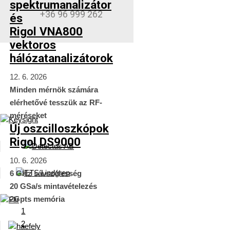
spektrumanalizátor
+36 96 999 262
és
Rigol VNA800
vektoros
hálózatanalizátorok
12. 6. 2026
Minden mérnök számára
elérhetővé tesszük az RF-
méréseket
Új oszcilloszkópok
Rigol DS9000
10. 6. 2026
6 GHz sávszélesség
20 GSa/s mintavételezés
2Gpts memória
1
2