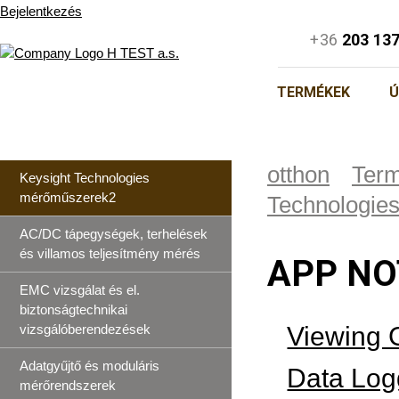
Bejelentkezés
+36
203 13
TERMÉKEK
Ú
otthon
Ter
Keysight Technologies
mérőműszerek2
Technologies
AC/DC tápegységek, terhelések
és villamos teljesítmény mérés
APP NO
EMC vizsgálat és el.
biztonságtechnikai
vizsgálóberendezések
Viewing 
Adatgyűjtő és moduláris
Data Logg
mérőrendszerek