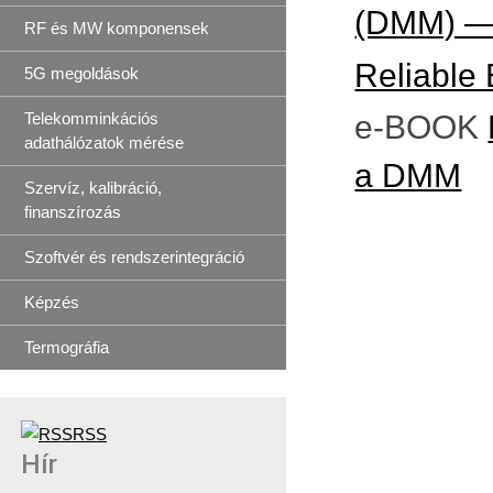
(DMM) — 
RF és MW komponensek
Reliable 
5G megoldások
Telekomminkációs
e-BOOK
adathálózatok mérése
a DMM
Szervíz, kalibráció,
finanszírozás
Szoftvér és rendszerintegráció
Képzés
Termográfia
RSS
Hír