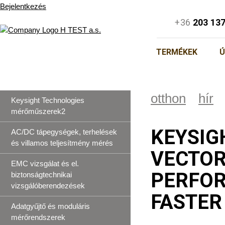
Bejelentkezés
+36
203 13
TERMÉKEK
Ú
otthon
hír
Keysight Technologies
mérőműszerek2
KEYSIG
AC/DC tápegységek, terhelések
és villamos teljesítmény mérés
VECTOR
EMC vizsgálat és el.
PERFOR
biztonságtechnikai
vizsgálóberendezések
FASTER
Adatgyűjtő és moduláris
mérőrendszerek