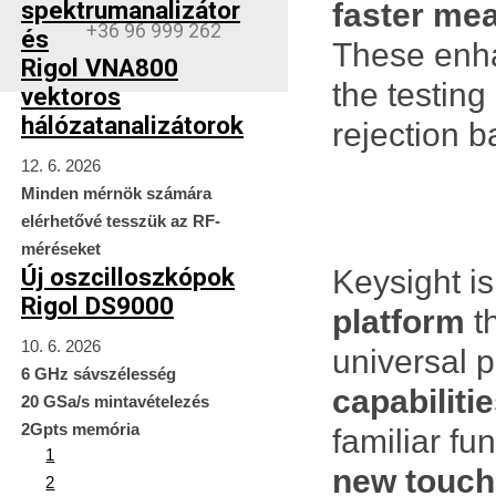
spektrumanalizátor
faster mea
+36 96 999 262
és
These enha
Rigol VNA800
the testing
vektoros
hálózatanalizátorok
rejection b
12. 6. 2026
Minden mérnök számára
elérhetővé tesszük az RF-
méréseket
Új oszcilloszkópok
Keysight is
Rigol DS9000
platform
t
10. 6. 2026
universal 
6 GHz sávszélesség
capabiliti
20 GSa/s mintavételezés
2Gpts memória
familiar fu
1
new touch
2