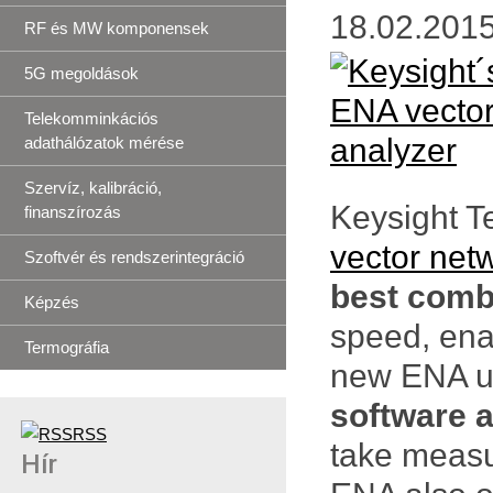
18.02.2015
RF és MW komponensek
5G megoldások
Telekomminkációs
adathálózatok mérése
Szervíz, kalibráció,
Keysight T
finanszírozás
vector net
Szoftvér és rendszerintegráció
best comb
Képzés
speed, ena
Termográfia
new ENA u
software a
RSS
take measu
Hír