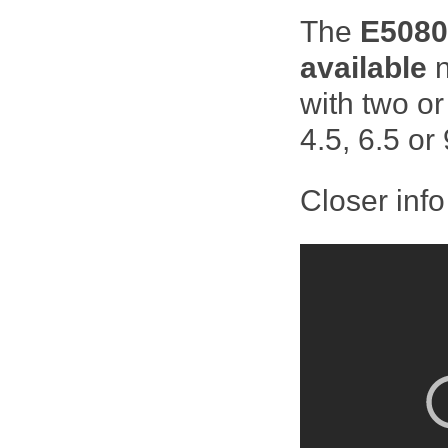
The
E508
available
n
with two o
4.5, 6.5 or
Closer inf