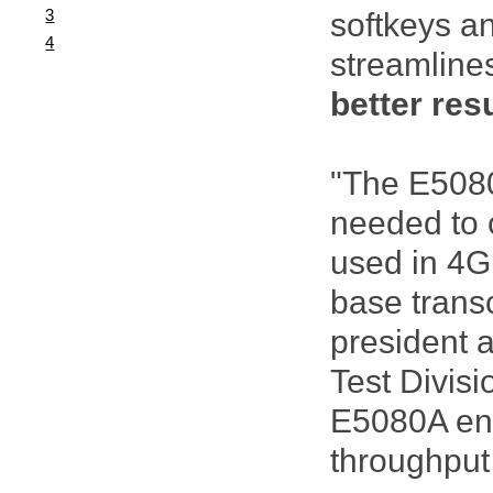
3
softkeys a
4
streamline
better resu
"The E5080
needed to 
used in 4G
base transc
president 
Test Divisi
E5080A ena
throughput 