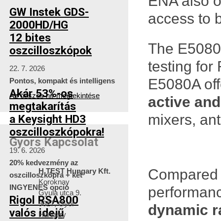
ENA also of
GW Instek GDS-
access to 
2000HD/HG
12 bites
The E508
oszcilloszkópok
testing fo
22. 7. 2026
E5080A off
Pontos, kompakt és intelligens
Akár 53%-os
Az összes hír megtekintése
active an
megtakarítás
mixers, an
a Keysight HD3
oszcilloszkópokra!
Gyors Kapcsolat
19. 6. 2026
20% kedvezmény az
Compared t
H TEST Hungary Kft.
oszcilloszkópra + két
Koroknay
INGYENES opció
performanc
Gyula utca 9.
Rigol RSA800
9027, Győr
dynamic ra
valós idejű
Hungary