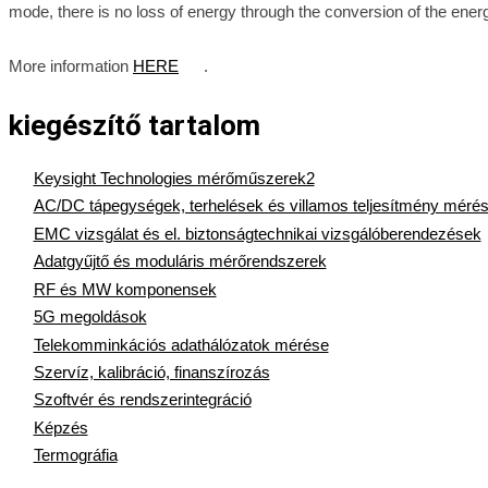
mode, there is no loss of energy through the conversion of the energ
More information
HERE
.
kiegészítő tartalom
Keysight Technologies mérőműszerek2
AC/DC tápegységek, terhelések és villamos teljesítmény méré
EMC vizsgálat és el. biztonságtechnikai vizsgálóberendezések
Adatgyűjtő és moduláris mérőrendszerek
RF és MW komponensek
5G megoldások
Telekomminkációs adathálózatok mérése
Szervíz, kalibráció, finanszírozás
Szoftvér és rendszerintegráció
Képzés
Termográfia