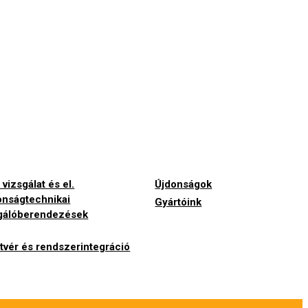
vizsgálat és el.
Újdonságok
onságtechnikai
Gyártóink
gálóberendezések
tvér és rendszerintegráció