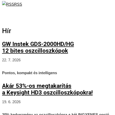
RSS
Hír
GW Instek GDS-2000HD/HG
12 bites oszcilloszkópok
22. 7. 2026
Pontos, kompakt és intelligens
Akár 53%-os megtakarítás
a Keysight HD3 oszcilloszkópokra!
19. 6. 2026
20% kedvezmény az oszcilloszkópra + két INGYENES opció