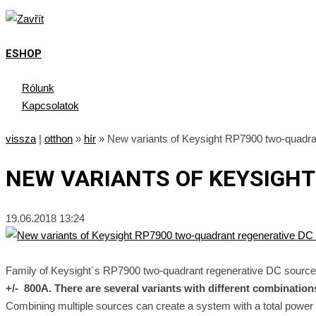
ESHOP
Rólunk
Kapcsolatok
vissza
|
otthon
»
hír
»
New variants of Keysight RP7900 two-quadra
NEW VARIANTS OF KEYSIGH
19.06.2018 13:24
Family of Keysight´s RP7900 two-quadrant regenerative DC sourc
+/- 800A. There are several variants with different combinati
Combining multiple sources can create a system with a total power