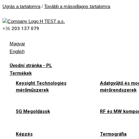
Ugrás a tartalomra
/
Tovább a másodlagos tartalomra
+36
203 137 079
Magyar
English
Úvodní stránka - PL
Termékek
Keysight Technologies
Adatgyűjtő és mod
mérőműszerek
mérőrendszerek
5G Megoldások
RF és MW kompo
Képzés
Termográfia