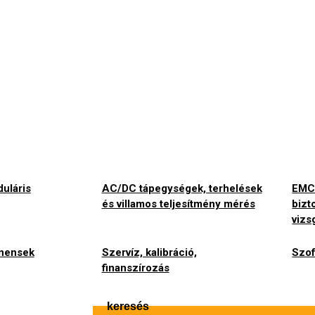
uláris
AC/DC tápegységek, terhelések
EMC 
és villamos teljesítmény mérés
bizt
vizs
nensek
Szervíz, kalibráció,
Szof
finanszírozás
keresés