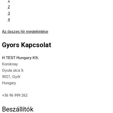
1
2
3
4
Az összes hír megtekintése
Gyors Kapcsolat
H TEST Hungary Kft.
Koroknay
Gyula utca 9.
9027, Győr
Hungary
+36 96 999 262
Beszállítók