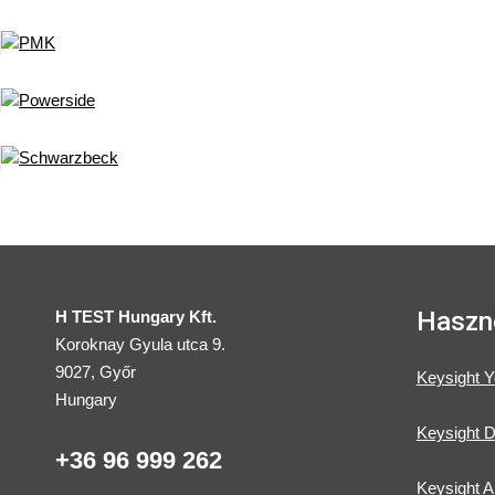
Haszno
H TEST Hungary Kft.
Koroknay Gyula utca 9.
9027, Győr
Keysight 
Hungary
Keysight D
+36 96 999 262
Keysight A