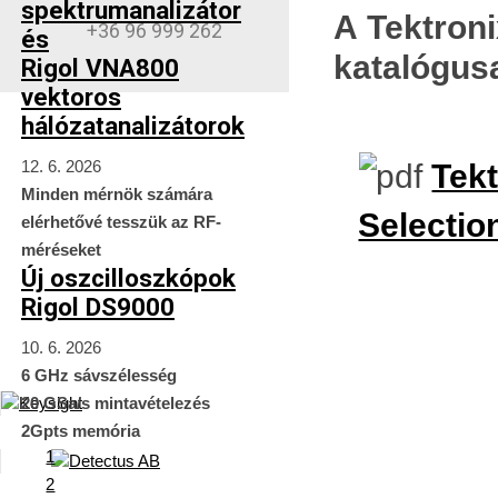
spektrumanalizátor
A Tektroni
+36 96 999 262
és
katalógusa
Rigol VNA800
vektoros
hálózatanalizátorok
12. 6. 2026
Tek
Minden mérnök számára
Selectio
elérhetővé tesszük az RF-
méréseket
Új oszcilloszkópok
Rigol DS9000
10. 6. 2026
6 GHz sávszélesség
20 GSa/s mintavételezés
2Gpts memória
1
2