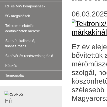
RF és MW komponensek
06.03.2025
5G megoldások
Telekomminkációs
adathálózatok mérése
Szervíz, kalibráció,
Ez év elej
finanszírozás
bővítettük
Szoftvér és rendszerintegráció
mérőműsze
Képzés
szolgál, h
Termográfia
köszönhet
szélesebb p
RSS
Magyarors
Hír