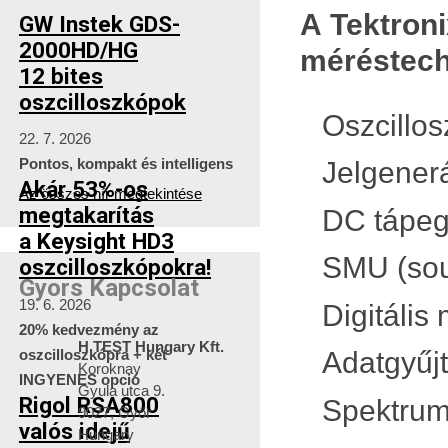
A Tektroni
GW Instek GDS-
2000HD/HG
méréstechn
12 bites
oszcilloszkópok
Oszcillo
22. 7. 2026
Pontos, kompakt és intelligens
Jelgener
Akár 53%-os
Az összes hír megtekintése
megtakarítás
DC tápe
a Keysight HD3
SMU (sou
oszcilloszkópokra!
Gyors Kapcsolat
19. 6. 2026
Digitális
20% kedvezmény az
H TEST Hungary Kft.
oszcilloszkópra + két
Adatgyűj
Koroknay
INGYENES opció
Gyula utca 9.
Rigol RSA800
Spektrum
9027, Győr
valós idejű
Hungary