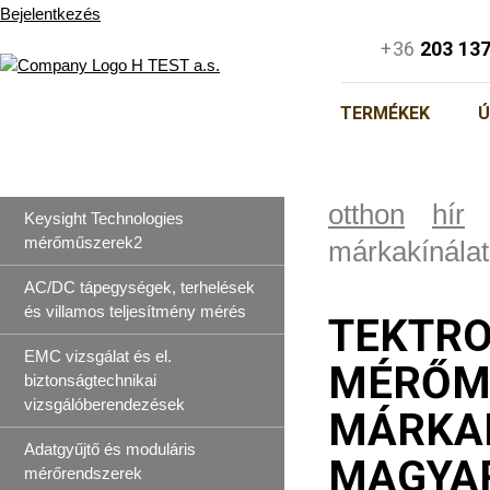
Bejelentkezés
+36
203 13
TERMÉKEK
Ú
otthon
hír
Keysight Technologies
mérőműszerek2
márkakínálat
AC/DC tápegységek, terhelések
és villamos teljesítmény mérés
TEKTRO
EMC vizsgálat és el.
MÉRŐMŰ
biztonságtechnikai
vizsgálóberendezések
MÁRKA
Adatgyűjtő és moduláris
MAGYA
mérőrendszerek