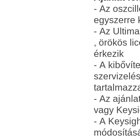
- Az oszci
egyszerre 
- Az Ultim
, örökös l
érkezik
- A kibővít
szervizelé
tartalmazz
- Az ajánl
vagy Keys
- A Keysigh
módosításá