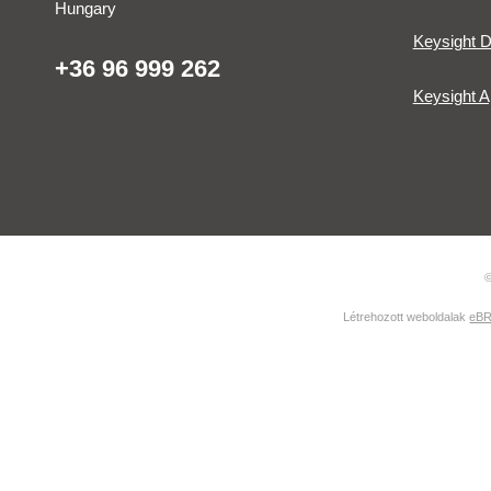
Hungary
Keysight D
+36 96 999 262
Keysight A
©
Létrehozott weboldalak
eBR