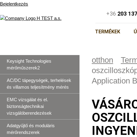
Bejelentkezés
+36
203 13
TERMÉKEK
Ú
otthon
Ter
Keysight Technologies
mérőműszerek2
oszcilloszk
Application 
AC/DC tápegységek, terhelések
és villamos teljesítmény mérés
EMC vizsgálat és el.
VÁSÁRO
biztonságtechnikai
vizsgálóberendezések
OSZCIL
Adatgyűjtő és moduláris
INGYEN
mérőrendszerek