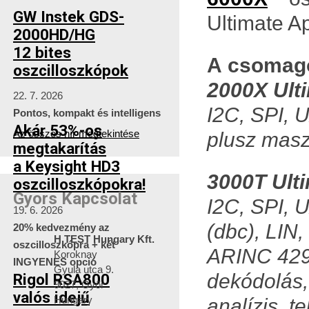
GW Instek GDS-
Ultimate Ap
2000HD/HG
12 bites
A csomago
oszcilloszkópok
2000X Ult
22. 7. 2026
I2C, SPI, 
Pontos, kompakt és intelligens
Akár 53%-os
Az összes hír megtekintése
plusz masz
megtakarítás
a Keysight HD3
3000T Ult
oszcilloszkópokra!
Gyors Kapcsolat
I2C, SPI, 
19. 6. 2026
(dbc), LIN
20% kedvezmény az
H TEST Hungary Kft.
oszcilloszkópra + két
ARINC 429
Koroknay
INGYENES opció
Gyula utca 9.
dekódolás,
Rigol RSA800
9027, Győr
valós idejű
Hungary
analízis, 