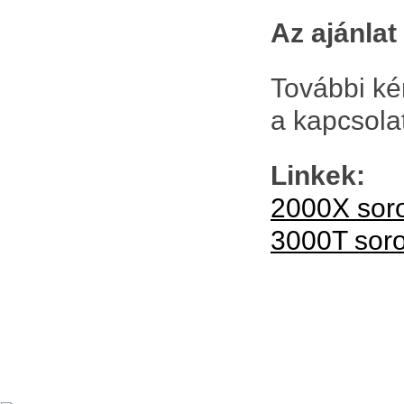
Az ajánla
További ké
a kapcsola
Linkek:
2000X soro
3000T soro