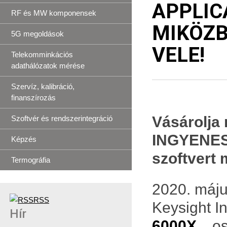
APPLIC
RF és MW komponensek
MIKÖZB
5G megoldások
VELE!
Telekomminkációs
adathálózatok mérése
Szervíz, kalibráció,
finanszírozás
Vásárolja 
Szoftvér és rendszerintegráció
INGYENESE
Képzés
szoftvert 
Termográfia
2020. máju
RSS
Keysight In
Hír
6000X
os