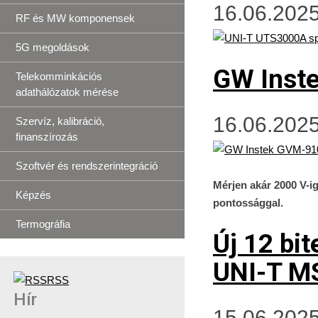
16.06.2025
RF és MW komponensek
5G megoldások
GW Inst
Telekomminkációs
adathálózatok mérése
16.06.2025
Szervíz, kalibráció,
finanszírozás
Szoftvér és rendszerintegráció
Mérjen akár 2000 V-i
Képzés
pontossággal.
Termográfia
Új 12 bi
UNI-T 
RSS
Hír
15.06.2025