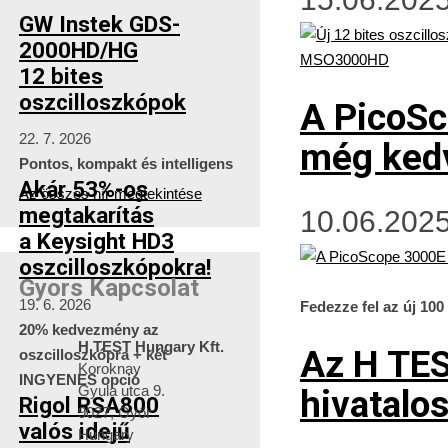
GW Instek GDS-
2000HD/HG
12 bites
oszcilloszkópok
A PicoS
22. 7. 2026
még ked
Pontos, kompakt és intelligens
Akár 53%-os
Az összes hír megtekintése
megtakarítás
10.06.2025
a Keysight HD3
oszcilloszkópokra!
Gyors Kapcsolat
19. 6. 2026
Fedezze fel az új 10
20% kedvezmény az
H TEST Hungary Kft.
Az H TE
oszcilloszkópra + két
Koroknay
INGYENES opció
Gyula utca 9.
hivatalo
Rigol RSA800
9027, Győr
valós idejű
Hungary