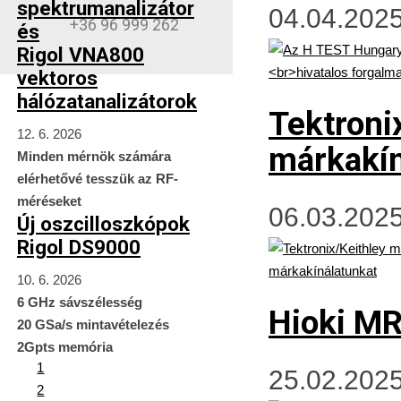
spektrumanalizátor
04.04.2025
+36 96 999 262
és
Rigol VNA800
vektoros
hálózatanalizátorok
Tektroni
12. 6. 2026
márkakín
Minden mérnök számára
elérhetővé tesszük az RF-
méréseket
06.03.2025
Új oszcilloszkópok
Rigol DS9000
10. 6. 2026
6 GHz sávszélesség
Hioki M
20 GSa/s mintavételezés
2Gpts memória
1
25.02.2025
2