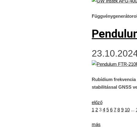
Függvénygenerátorok
Pendulu
23.10.2024
Rubídium frekvencia 
stabilitással GNSS v
előző
1
2
3
4
5
6
7
8
9
10
...
más