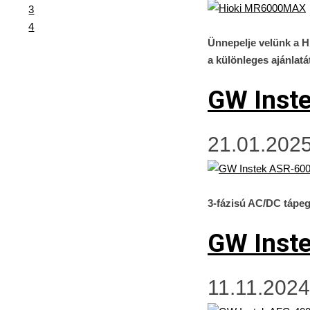
3
4
Ünnepelje velünk a H
a különleges ajánlatá
GW Inst
21.01.2025
3-fázisú AC/DC tápe
GW Inst
11.11.2024