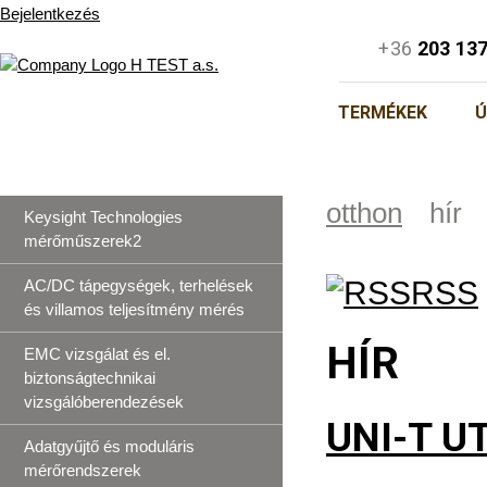
Bejelentkezés
+36
203 13
TERMÉKEK
Ú
otthon
hír
Keysight Technologies
mérőműszerek2
RSS
AC/DC tápegységek, terhelések
és villamos teljesítmény mérés
HÍR
EMC vizsgálat és el.
biztonságtechnikai
vizsgálóberendezések
UNI-T U
Adatgyűjtő és moduláris
mérőrendszerek