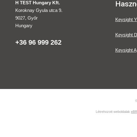
Haszno
H TEST Hungary Kft.
Koroknay Gyula utca 9.
9027, Győr
Keysight 
Hungary
Keysight D
+36 96 999 262
Keysight A
©
Létrehozott weboldalak
eBR